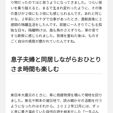
り物だったのではと思うようになってきました。つらい思
いを乗り越えると、まるで生まれ変わったように、その後
の喜びが２倍にも３倍にも感じられるんです。あれと同じ
かな。２年前にカナダで仕事があったとき、渡航直後に２
週間の隔離生活をしたんです。部屋に一人きりでこもる孤
独な日々。隔離明けは、風も鳥のさえずりも、車の音で
すら新鮮に感じられました。我慢を重ねた後は、ものす
ごく自分の感度が磨かれていたんですね。
息子夫婦と同居しながらおひとり
さま時間も楽しむ
東日本大震災のときに、車に救援物資を積んで現地を回り
ました。東北や熊本の被災地で、読み聞かせの活動を行う
ようになったのはそれから。２０２２年12月には、ずっ
と昔に書き溜めていた自作の詩を絵本化した『一生ぶん