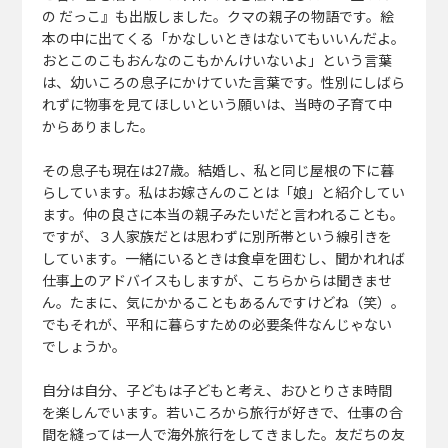
の だっこ』も出版しました。クマの親子の物語です。絵
本の中に出てくる「かなしいときはないてもいいんだよ。
おとこのこもおんなのこもかんけいないよ」という言葉
は、幼いころの息子にかけていた言葉です。性別にしばら
れずに物事を見てほしいという願いは、当時の子育て中
からありました。
その息子も現在は27歳。結婚し、私と同じ屋根の下に暮
らしています。私はお嫁さんのことは「娘」と紹介してい
ます。仲の良さに本当の親子みたいだと言われることも。
ですが、３人家族だとは思わずに別所帯という線引きを
しています。一緒にいるときは食卓を囲むし、聞かれれば
仕事上のアドバイスもしますが、こちらからは聞きませ
ん。たまに、気にかかることもあるんですけどね（笑）。
でもそれが、平和に暮らすための必要条件なんじゃない
でしょうか。
自分は自分、子どもは子どもと考え、おひとりさま時間
を楽しんでいます。若いころから旅行が好きで、仕事の合
間を縫っては一人で海外旅行をしてきました。友だちの友