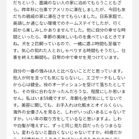
だちという、面識のない人の家に泊めてもらうこともざ
ら。昨年秋に仕事でアメリカに滞在しましたが、今回も友
だちの親戚の家に滞在させてもらいました。日系家庭で、
英語しか通じない環境でのホームステイでしたが、行く
前から楽しみしかありませんでした。他に自分の幸せな時
間といったら、季節の美味しいものを食べているときです
ね。犬を２匹飼っているので、一緒に遊ぶ時間も至福で
す。気心の知れた人とおしゃべりする時間もそうだし、仕
事を終えた瞬間も。日常の中で幸せを見つけています。
自分の一番の強みは人と比べないことだと思っています。
他人が何を言っても気にならないし、エゴサーチもしない
から心は健全。役のオーディションを受けて落ちたとして
も、その役に合わなかったんだろうな、程度にしか思いま
せん。私はいま59歳ですが、年齢も全然気にしてないで
す。美容に関しても、お手入れは化粧水とオイルくらい。
海外の女優さんを見ると、しわがいっぱいあるじゃないで
すか。いい年の取り方をしているなと思いますよ。しわ
や白髪が増えずに、ずっと同じ見た目だったらつまらな
い。変わらないと面白くないじゃないですか。40歳だか
ら、50歳だからこうあらねばというのもありませんでし