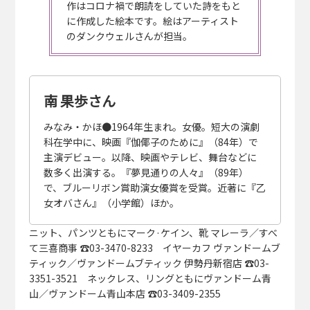
作はコロナ禍で朗読をしていた詩をもと
に作成した絵本です。絵はアーティスト
のダンクウェルさんが担当。
南 果歩さん
みなみ・かほ●1964年生まれ。女優。短大の演劇
科在学中に、映画『伽倻子のために』（84年）で
主演デビュー。以降、映画やテレビ、舞台などに
数多く出演する。『夢見通りの人々』（89年）
で、ブルーリボン賞助演女優賞を受賞。近著に『乙
女オバさん』（小学館）ほか。
ニット、パンツともにマーク·ケイン、靴 マレーラ／すべ
て三喜商事 ☎03-3470-8233 イヤーカフ ヴァンドームブ
ティック／ヴァンドームブティック 伊勢丹新宿店 ☎03-
3351-3521 ネックレス、リングともにヴァンドーム青
山／ヴァンドーム青山本店 ☎03-3409-2355