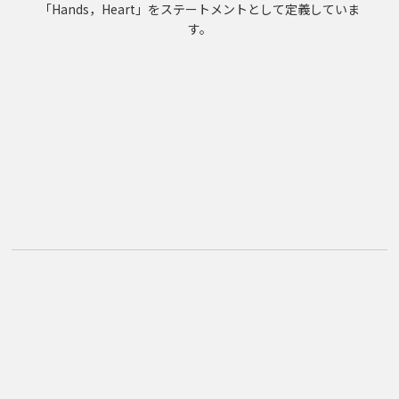
「Hands，Heart」をステートメントとして定義していま
す。
「て」
「は～と」
最良のパートナー
おもいやりの心
責任と誇りあるサービスを提供する
誰もが健康で豊かに生きる
持続可能
最良のパートナーとしての「て」
な社会をつくる「は～と」