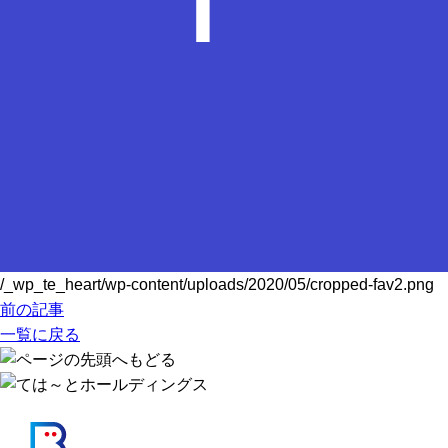
/_wp_te_heart/wp-content/uploads/2020/05/cropped-fav2.png
前の記事
一覧に戻る